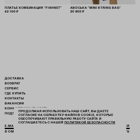
ПЛАТЬЕ КОМБИНАЦИЯ "FISHNET"
АВОСЬКА "MINI STRING BAG"
42 100 ₽
20 800 ₽
ДОСТАВКА
ВОЗВРАТ
СЕРВИС
ГДЕ КУПИТЬ
КОНТАКТЫ
ВАКАНСИИ
КОНФИДЕНЦИАЛЬНОСТЬ
ПРОДОЛЖАЯ ИСПОЛЬЗОВАТЬ НАШ САЙТ, ВЫ ДАЕТЕ
ПОДПИСАТЬСЯ НА РАССЫЛКУ
СОГЛАСИЕ НА ОБРАБОТКУ ФАЙЛОВ COOKIE, КОТОРЫЕ
ОБЕСПЕЧИВАЮТ ПРАВИЛЬНУЮ РАБОТУ САЙТА И
СОГЛАШАЕТЕСЬ С НАШЕЙ
ПОЛИТИКОЙ БЕЗОПАСНОСТИ
ПОДПИСАТЬСЯ
© OMUT 2026. WEBSITE BY
UMWELT
.
IG
TG