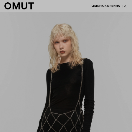
МЕНЮ
КОРЗИНА
(
0
)