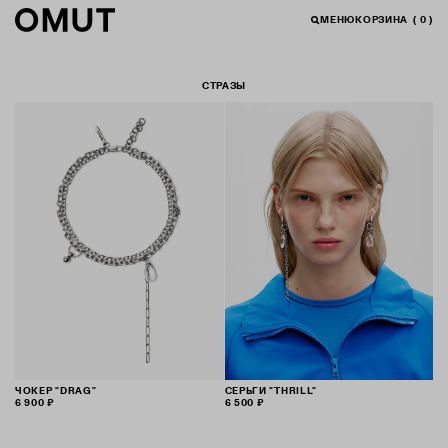
МЕНЮ
КОРЗИНА
(
0
)
СТРАЗЫ
ЧОКЕР "DRAG"
СЕРЬГИ "THRILL"
6 900 ₽
6 500 ₽