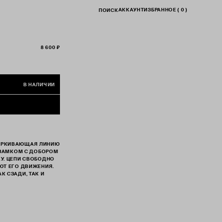
АККАУНТ
ИЗБРАННОЕ (
0
)
ПОИСК
8 600 ₽
В НАЛИЧИИ
ЕРКИВАЮЩАЯ ЛИНИЮ
А ЗАМКОМ С ДОБОРОМ
У. ЦЕПИ СВОБОДНО
ЮТ ЕГО ДВИЖЕНИЯ.
К СЗАДИ, ТАК И