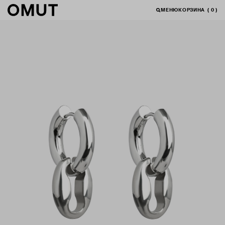
МЕНЮ
КОРЗИНА
(
0
)