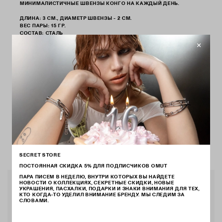
МИНИМАЛИСТИЧНЫЕ ШВЕНЗЫ КОНГО НА КАЖДЫЙ ДЕНЬ.
ДЛИНА: 3 СМ., ДИАМЕТР ШВЕНЗЫ - 2 СМ.
ВЕС ПАРЫ: 15 ГР.
СОСТАВ: СТАЛЬ
АРТ.
EG48WU
ДОСТАВКА ОТ 3 ДО 14 ДНЕЙ
ВЕРНЕМ ДЕНЬГИ ЕСЛИ ЧТО-ТО НЕ ТАК
ИСПРАВИМ ДЕФЕКТЫ В ТЕЧЕНИЕ ГОДА
КАК ВЫБРАТЬ РАЗМЕР
КАК ХРАНИТЬ
SECRET STORE
ВАМ МОЖЕТ ПОНРАВИТЬСЯ
ПОСТОЯННАЯ СКИДКА 5% ДЛЯ ПОДПИСЧИКОВ OMUT
ПАРА ПИСЕМ В НЕДЕЛЮ, ВНУТРИ КОТОРЫХ ВЫ НАЙДЕТЕ
НОВОСТИ О КОЛЛЕКЦИЯХ, СЕКРЕТНЫЕ СКИДКИ, НОВЫЕ
УКРАШЕНИЯ, ПАСХАЛКИ, ПОДАРКИ И ЗНАКИ ВНИМАНИЯ ДЛЯ ТЕХ,
КТО КОГДА-ТО УДЕЛИЛ ВНИМАНИЕ БРЕНДУ. МЫ СЛЕДИМ ЗА
СЛОВАМИ.