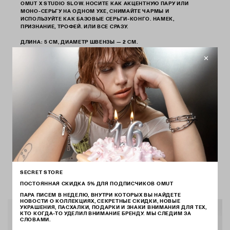
OMUT X STUDIO SLOW. НОСИТЕ КАК АКЦЕНТНУЮ ПАРУ ИЛИ
МОНО-СЕРЬГУ НА ОДНОМ УХЕ, СНИМАЙТЕ ЧАРМЫ И
ИСПОЛЬЗУЙТЕ КАК БАЗОВЫЕ СЕРЬГИ-КОНГО. НАМЕК,
ПРИЗНАНИЕ, ТРОФЕЙ. ИЛИ ВСЕ СРАЗУ.
ДЛИНА: 5 СМ, ДИАМЕТР ШВЕНЗЫ — 2 СМ.
ВЕС ПАРЫ: 24 ГР.
СОСТАВ: СТАЛЬ
АРТ.
EG65WU
ДОСТАВКА ОТ 3 ДО 14 ДНЕЙ
ВЕРНЕМ ДЕНЬГИ ЕСЛИ ЧТО-ТО НЕ ТАК
ИСПРАВИМ ДЕФЕКТЫ В ТЕЧЕНИЕ ГОДА
КАК ВЫБРАТЬ РАЗМЕР
КАК ХРАНИТЬ
SECRET STORE
ПОСТОЯННАЯ СКИДКА 5% ДЛЯ ПОДПИСЧИКОВ OMUT
ВАМ МОЖЕТ ПОНРАВИТЬСЯ
ПАРА ПИСЕМ В НЕДЕЛЮ, ВНУТРИ КОТОРЫХ ВЫ НАЙДЕТЕ
НОВОСТИ О КОЛЛЕКЦИЯХ, СЕКРЕТНЫЕ СКИДКИ, НОВЫЕ
УКРАШЕНИЯ, ПАСХАЛКИ, ПОДАРКИ И ЗНАКИ ВНИМАНИЯ ДЛЯ ТЕХ,
КТО КОГДА-ТО УДЕЛИЛ ВНИМАНИЕ БРЕНДУ. МЫ СЛЕДИМ ЗА
СЛОВАМИ.