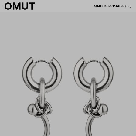
МЕНЮ
КОРЗИНА
(
0
)