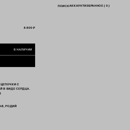
АККАУНТ
ИЗБРАННОЕ (
0
)
ПОИСК
8 800 ₽
В НАЛИЧИИ
 ЦЕПОЧКИ С
 В ВИДЕ СЕРДЦА.
.
АВ, РОДИЙ